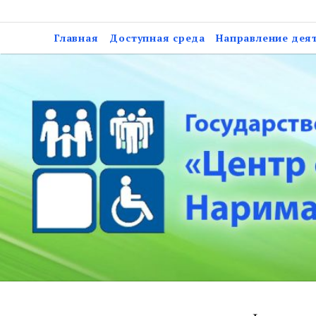
Skip
Государственное казе
to
Главная
Доступная среда
Направление дея
социальной подд
content