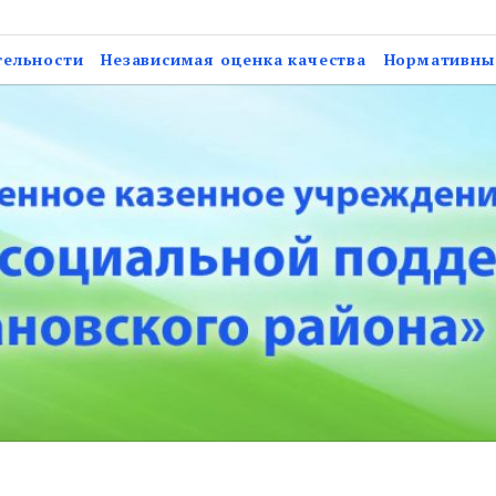
нное учреждение Астрах
тельности
Независимая оценка качества
Нормативны
ержки населения Нарим