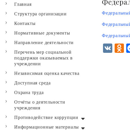
Федера
Главная
Федеральный 
Структура организации
Контакты
Федеральный 
Нормативные документы
Федеральный 
Направление деятельности
V
Перечень мер социальной
K
d
поддержки оказываемых в
учреждении
n
o
Независимая оценка качества
k
Доступная среда
a
Охрана труда
s
Отчёты о деятельности
учреждения
i
Противодействие коррупции
i
Информационные материалы