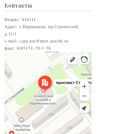
Контакты
Индекс: 416111
Адрес: г.Нариманов, пр.Строителей,
д.11/1
e-mail: cspn-nar@msrt.astrobl.ru
факс: 8(85171) 50-1-38
Нариманов
Проспект Строителей, 5 — Яндекс.Карты