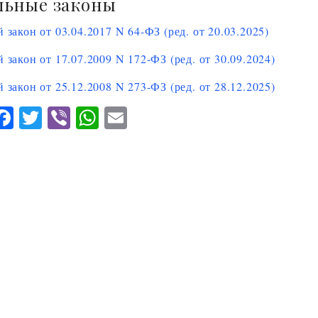
льные законы
закон от 03.04.2017 N 64-ФЗ (ред. от 20.03.2025)
закон от 17.07.2009 N 172-ФЗ (ред. от 30.09.2024)
закон от 25.12.2008 N 273-ФЗ (ред. от 28.12.2025)
O
F
T
V
W
E
ac
w
ib
ha
m
eb
itt
er
ts
ai
o
er
A
l
l
o
p
s
k
p
n
k