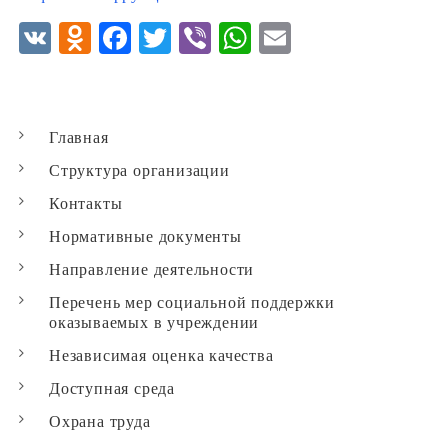
V
O
F
T
V
W
E
K
d
ac
w
ib
ha
m
n
eb
itt
er
ts
ai
o
o
er
A
l
Главная
kl
o
p
Структура организации
as
k
p
Контакты
sn
Нормативные документы
ik
Направление деятельности
i
Перечень мер социальной поддержки
оказываемых в учреждении
Независимая оценка качества
Доступная среда
Охрана труда