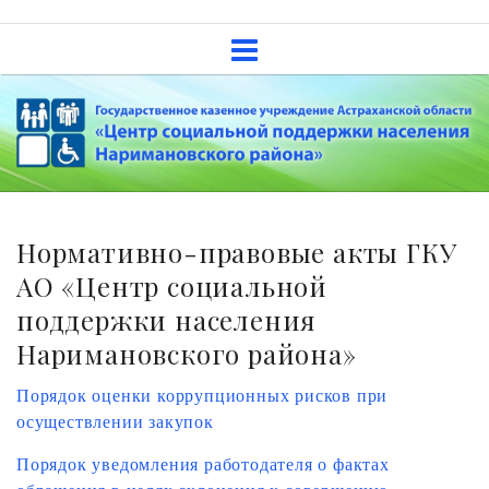
Skip
Государственное казенное
to
учреждение Астраханской
content
области «Центр социальной
поддержки населения
Наримановского района»
Нормативно-правовые акты ГКУ
АО «Центр социальной
поддержки населения
Наримановского района»
Порядок оценки коррупционных рисков при
осуществлении закупок
Порядок уведомления работодателя о фактах