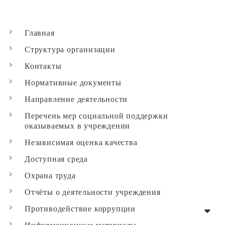
n
eb
itt
er
ts
ai
o
o
er
A
l
Главная
kl
o
p
Структура организации
as
k
p
Контакты
sn
Нормативные документы
ik
Направление деятельности
i
Перечень мер социальной поддержки
оказываемых в учреждении
Независимая оценка качества
Доступная среда
Охрана труда
Отчёты о деятельности учреждения
Противодействие коррупции
Информационные материалы