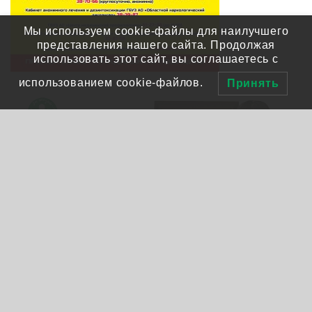
Мы используем cookie-файлы для наилучшего
представления нашего сайта. Продолжая
использовать этот сайт, вы соглашаетесь с
использованием cookie-файлов.
Принять
V
O
F
T
V
W
E
K
d
ac
w
ib
ha
m