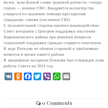
музеи, залы Боевой славы трудовой доблести, стенды
героев — воинов СВО. Внедряется волонтерство
учащихся по оказанию помощи престарелым
гражданам, семьям участников СВО.
С положительной стороны оценено взаимодействие
Совет ветеранов с Центром поддержки населения
Наримановского района при решении вопросов
социальной поддержки граждан старшего поколения.
В ходе Пленума не обошли стороной и проблемные
моменты в жизни нашего района.
В завершении заседания Пленума был утвержден план
работы Совета на 2024 год.
V
O
F
T
V
W
E
K
d
ac
w
ib
ha
m
n
eb
itt
er
ts
ai
o
o
er
A
l
0 Comments
kl
o
p