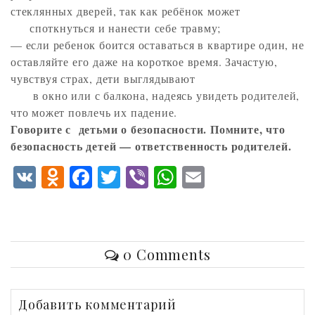
стеклянных дверей, так как ребёнок может
споткнуться и нанести себе травму;
— если ребенок боится оставаться в квартире один, не
оставляйте его даже на короткое время. Зачастую,
чувствуя страх, дети выглядывают
в окно или с балкона, надеясь увидеть родителей,
что может повлечь их падение.
Говорите с детьми о безопасности. Помните, что
безопасность детей — ответственность родителей.
V
O
F
T
V
W
E
K
d
ac
w
ib
ha
m
n
eb
itt
er
ts
ai
o
o
er
A
l
0 Comments
kl
o
p
as
k
p
Добавить комментарий
sn