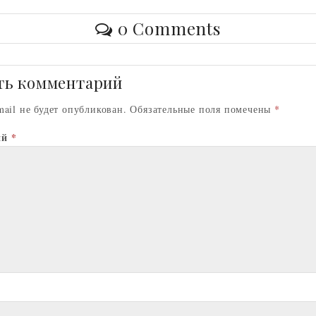
o
er
A
l
0 Comments
l
o
p
s
k
p
n
ть комментарий
k
mail не будет опубликован.
Обязательные поля помечены
*
ий
*