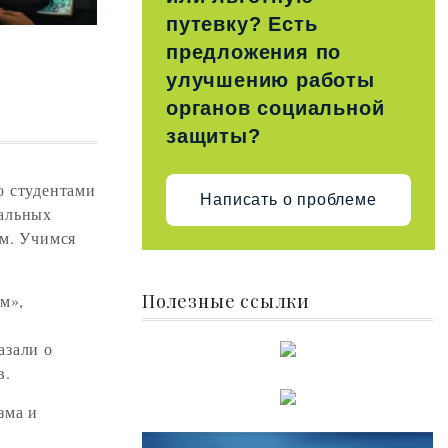
путевку? Есть
предложения по
улучшению работы
органов социальной
защиты?
о студентами
Написать о проблеме
нальных
зм. Учимся
Полезные ссылки
м»,
азали о
в.
зма и