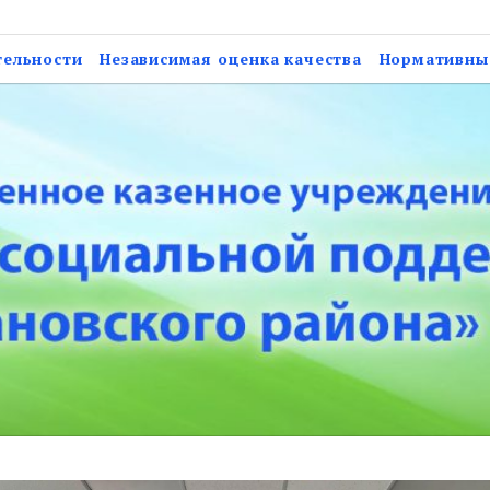
нное учреждение Астрах
тельности
Независимая оценка качества
Нормативны
ержки населения Нарим