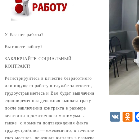
У Вас нет работы?
Вы ищете работу?
ЗАКЛЮЧАЙТЕ СОЦИАЛЬНЫЙ
КОНТРАКТ!
Регистрируйтесь в качестве безработного
или ищущего работу в службе занятости,
трудоустраиваетесь и Вам будет выплачена
единовременная денежная выплата сразу
после заключения контракта в размере
V
величины прожиточного минимума, а
также с момента подтверждения факта
K
d
трудоустройства — ежемесячно, в течение
n
трех месяцев, денежная выплата в размере