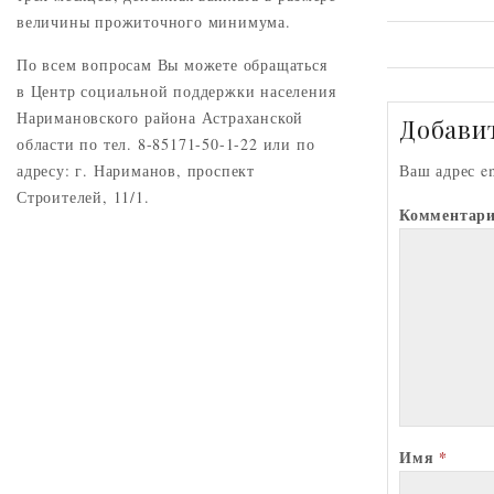
o
величины прожиточного минимума.
k
По всем вопросам Вы можете обращаться
a
в Центр социальной поддержки населения
Наримановского района Астраханской
s
Добави
области по тел. 8-85171-50-1-22 или по
i
адресу: г. Нариманов, проспект
Ваш адрес e
i
Строителей, 11/1.
Комментар
Имя
*