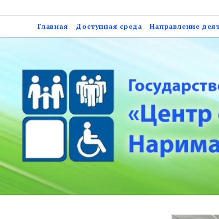
Skip
Государственное казе
to
Главная
Доступная среда
Направление дея
социальной подд
content