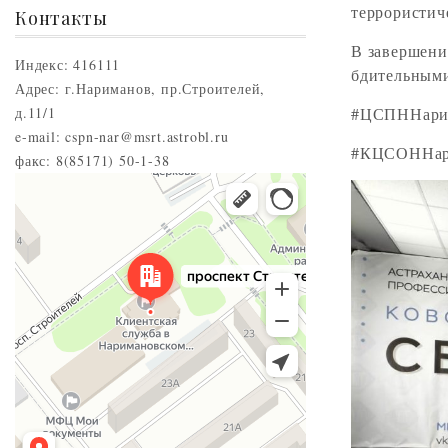
террористич
Контакты
В завершени
Индекс: 416111
бдительным
Адрес: г.Нариманов, пр.Строителей,
д.11/1
#ЦСПННари
e-mail: cspn-nar@msrt.astrobl.ru
#КЦСОННар
факс: 8(85171) 50-1-38
Нариманов
Проспект Строителей, 5 — Яндекс.Карты