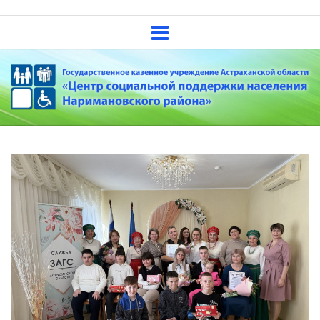
Skip
Государственное казенное
to
учреждение Астраханской
content
области «Центр социальной
поддержки населения
Наримановского района»