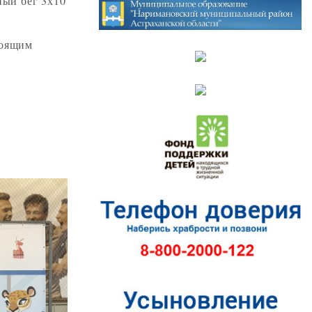
ный бег 3х10
тоящим