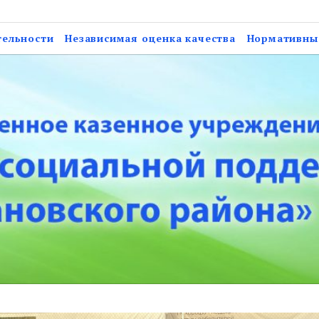
нное учреждение Астрах
тельности
Независимая оценка качества
Нормативны
ержки населения Нарим