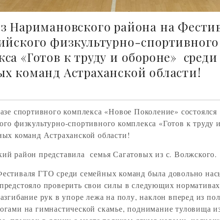
з Наримановского района на Фести
сийского физкультурно-спортивного
са «Готов к труду и обороне» среди
х команд Астраханской области!
базе спортивного комплекса «Новое Поколение» состоялся
ого физкультурно-спортивного комплекса «Готов к труду 
ных команд Астраханской области!
ий район представила семья Сагатовых из с. Волжского.
естиваля ГТО среди семейных команд была довольно на
предстояло проверить свои силы в следующих норматива
азгибание рук в упоре лежа на полу, наклон вперед из по
огами на гимнастической скамье, поднимание туловища и