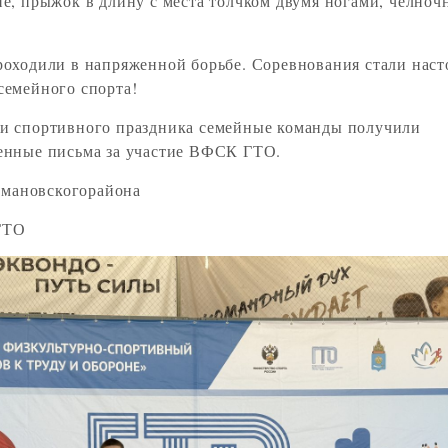
не, прыжок в длину с места толчком двумя ногами, челноч
роходили в напряженной борьбе. Соревнования стали нас
семейного спорта!
и спортивного праздника семейные команды получили
енные письма за участие ВФСК ГТО.
ановскогорайона
ГТО