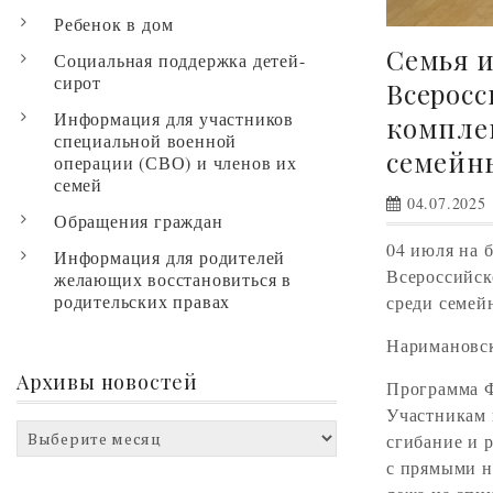
Ребенок в дом
Семья и
Социальная поддержка детей-
сирот
Всерос
Информация для участников
комплек
специальной военной
семейны
операции (СВО) и членов их
семей
04.07.2025
Обращения граждан
04 июля на 
Информация для родителей
Всероссийск
желающих восстановиться в
родительских правах
среди семей
Наримановск
Архивы новостей
Программа Ф
Участникам 
Архивы
сгибание и р
новостей
с прямыми н