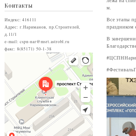
лежа на спи
Контакты
м.
Все этапы п
Индекс: 416111
праздником 
Адрес: г.Нариманов, пр.Строителей,
д.11/1
В завершени
e-mail: cspn-nar@msrt.astrobl.ru
Благодарств
факс: 8(85171) 50-1-38
Нариманов
#ЦСПННарим
Проспект Строителей, 5 — Яндекс.Карты
#Фестиваль