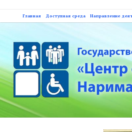
Skip
Государственное казе
to
Главная
Доступная среда
Направление дея
социальной подд
content