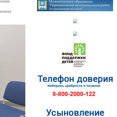
жении.
лнение