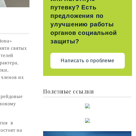
путевку? Есть
предложения по
улучшению работы
органов социальной
айона»
защиты?
мяти святых
ителей
Написать о проблеме
рактера,
еки,
 членов их
Полезные ссылки
 рейдовые
авовому
ятия в
остоят на