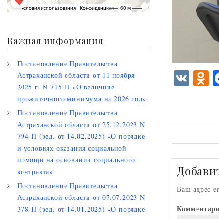
Важная информация
Постановление Правительства
V
Астраханской области от 11 ноября
2025 г. N 715-П «О величине
K
d
прожиточного минимума на 2026 год»
n
Постановление Правительства
o
Астраханской области от 25.12.2023 N
k
794-П (ред. от 14.02.2025) «О порядке
и условиях оказания социальной
a
помощи на основании социального
s
Добави
контракта»
i
Постановление Правительства
Ваш адрес e
Астраханской области от 07.07.2023 N
i
Комментар
378-П (ред. от 14.01.2025) «О порядке