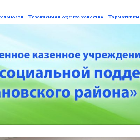
нное учреждение Астрах
тельности
Независимая оценка качества
Нормативны
ержки населения Нарим