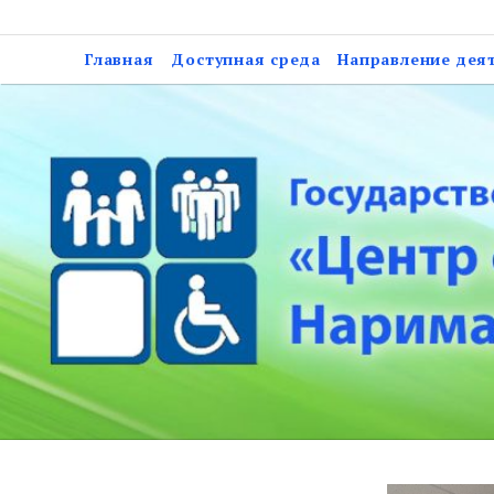
Skip
Государственное казе
to
Главная
Доступная среда
Направление дея
социальной подд
content