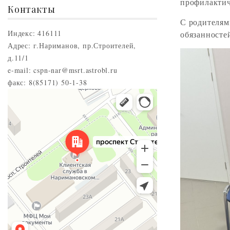
профилактич
Контакты
С родителям
Индекс: 416111
обязанносте
Адрес: г.Нариманов, пр.Строителей,
д.11/1
e-mail: cspn-nar@msrt.astrobl.ru
факс: 8(85171) 50-1-38
Нариманов
Проспект Строителей, 5 — Яндекс.Карты