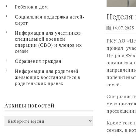
Ребенок в дом
Неделя
Социальная поддержка детей-
сирот
14.07.2025
Информация для участников
специальной военной
ГКУ АО «Цен
операции (СВО) и членов их
принял учас
семей
Петра и Фев
Обращения граждан
организован
направленные
Информация для родителей
желающих восстановиться в
попечительс
родительских правах
семей.
Специалисты
мероприятия
Архивы новостей
просвещени
Архивы
Кроме того 
новостей
семьях, в к