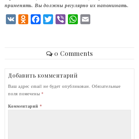
применять. Вы должны регулярно их напоминать.
V
O
F
T
V
W
E
K
d
ac
w
ib
ha
m
n
eb
itt
er
ts
ai
o
o
er
A
l
0 Comments
kl
o
p
as
k
p
Добавить комментарий
sn
ik
Ваш адрес email не будет опубликован.
Обязательные
поля помечены
*
i
Комментарий
*