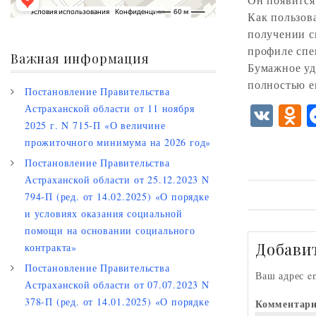
Как пользов
получении с
профиле спе
Важная информация
Бумажное уд
полностью е
Постановление Правительства
V
Астраханской области от 11 ноября
2025 г. N 715-П «О величине
K
d
прожиточного минимума на 2026 год»
n
Постановление Правительства
o
Астраханской области от 25.12.2023 N
794-П (ред. от 14.02.2025) «О порядке
k
и условиях оказания социальной
a
помощи на основании социального
s
Добави
контракта»
i
Постановление Правительства
Ваш адрес e
Астраханской области от 07.07.2023 N
i
378-П (ред. от 14.01.2025) «О порядке
Комментар