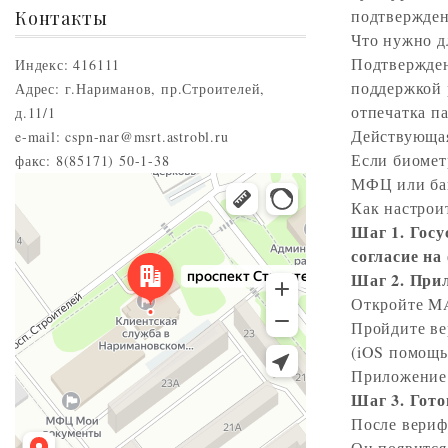
подтвержден
Контакты
Что нужно 
Подтвержден
Индекс: 416111
поддержкой 
Адрес: г.Нариманов, пр.Строителей,
отпечатка п
д.11/1
Действующа
e-mail: cspn-nar@msrt.astrobl.ru
Если биомет
факс: 8(85171) 50-1-38
МФЦ или бан
Нариманов
Проспект Строителей, 5 — Яндекс.Карты
Как настрои
Шаг 1. Госу
согласие на
Шаг 2. Пр
Откройте M
Пройдите в
(iOS помощь
Приложение 
Шаг 3. Гот
После вериф
Он появится