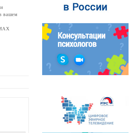
ли
в вашем
 МАХ