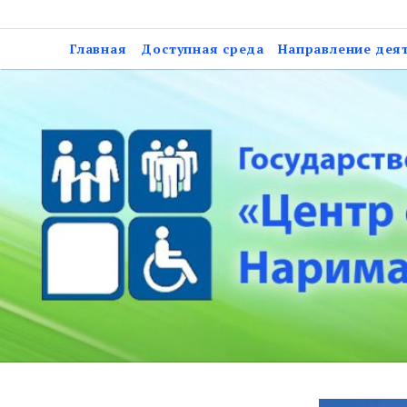
Skip
Государственное казе
to
Главная
Доступная среда
Направление дея
социальной подд
content