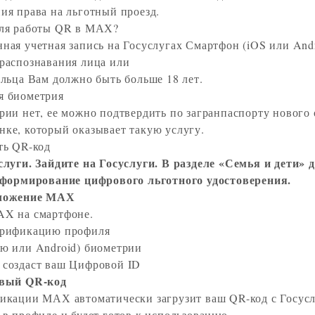
ия права на льготный проезд.
для работы QR в МАХ?
ная учетная запись на Госуслугах Смартфон (iOS или Andr
распознавания лица или
альца Вам должно быть больше 18 лет.
я биометрия
рии нет, ее можно подтвердить по загранпаспорту нового 
ке, который оказывает такую услугу.
ть QR-код
слуги. Зайдите на Госуслуги. В разделе «Семья и дети» 
 формирование цифрового льготного удостоверения.
иложение МАХ
AX на смартфоне.
ерификацию профиля
ю или Android) биометрии
создаст ваш Цифровой ID
овый QR-код
икации МАХ автоматически загрузит ваш QR-код с Госусл
 в профиле и будет готов к использованию.