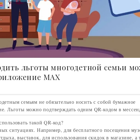
рдить льготы многодетной семьи м
приложение МАХ
одетным семьям не обязательно носить с собой бумажное
ие. Льготы можно подтверждать одним QR-кодом в мессе
спользовать такой QR-код?
ных ситуациях. Например, для бесплатного посещения муз
тдыха, выставок, для использования скидок в магазине, а 