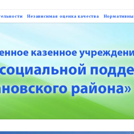
нное учреждение Астрах
тельности
Независимая оценка качества
Нормативны
ержки населения Нарим