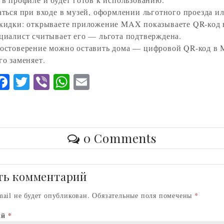
аться при входе в музей, оформлении льготного проезда и
кидки: открываете приложение MAX показываете QR-код 
циалист считывает его — льгота подтверждена.
остоверение можно оставить дома — цифровой QR-код в
го заменяет.
O
F
T
V
W
E
ac
w
ib
ha
m
eb
itt
er
ts
ai
o
er
A
l
0 Comments
l
o
p
s
k
p
n
ть комментарий
k
mail не будет опубликован.
Обязательные поля помечены
*
ий
*