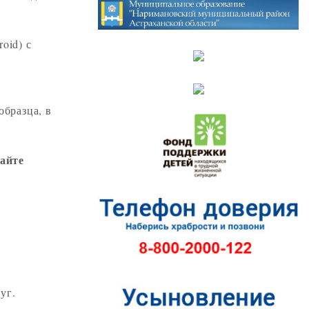
oid) с
образца, в
дайте
уг.