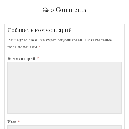
o
o
er
A
l
0 Comments
kl
o
p
as
k
p
Добавить комментарий
sn
ik
Ваш адрес email не будет опубликован.
Обязательные
поля помечены
*
i
Комментарий
*
Имя
*