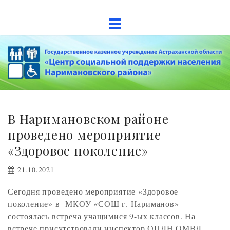
Skip
Государственное казенное
to
учреждение Астраханской
content
области «Центр социальной
поддержки населения
Наримановского района»
В Наримановском районе
проведено мероприятие
«Здоровое поколение»
21.10.2021
Сегодня проведено мероприятие «Здоровое
поколение» в МКОУ «СОШ г. Нариманов»
состоялась встреча учащимися 9-ых классов. На
встрече присутствовали инспектор ОПДН ОМВД