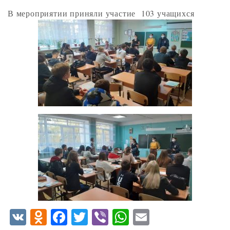
В мероприятии приняли участие 103 учащихся
V
O
F
T
V
W
E