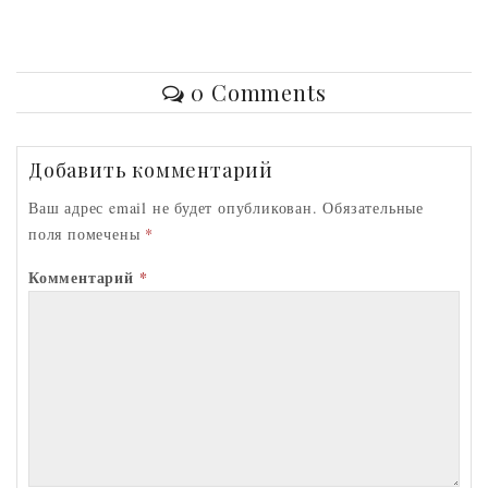
K
d
ac
w
ib
ha
m
n
eb
itt
er
ts
ai
o
o
er
A
l
0 Comments
kl
o
p
as
k
p
Добавить комментарий
sn
ik
Ваш адрес email не будет опубликован.
Обязательные
поля помечены
*
i
Комментарий
*