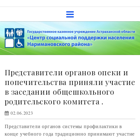
Skip
Государственное казенное
to
учреждение Астраханской
content
области «Центр социальной
поддержки населения
Наримановского района»
Представители органов опеки и
попечительства приняли участие
в заседании общешкольного
родительского комитета .
02.06.2023
Представители органов системы профилактики в
конце учебного года традиционно принимают участие